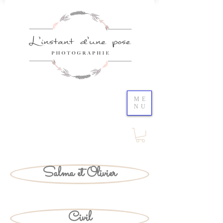
ME
NU
Salma et Olivier
Civil