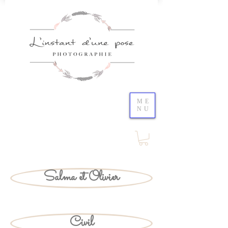
ME
NU
Salma et Olivier
Civil