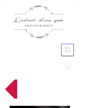
ME
NU
Bouton