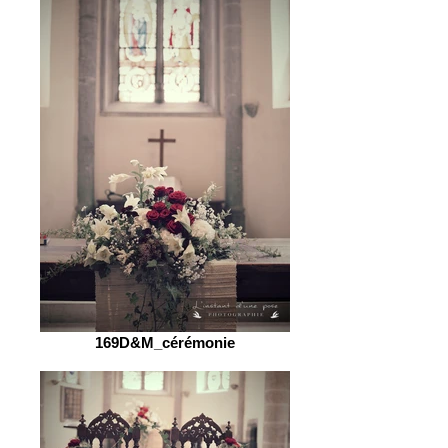
169D&M_cérémonie