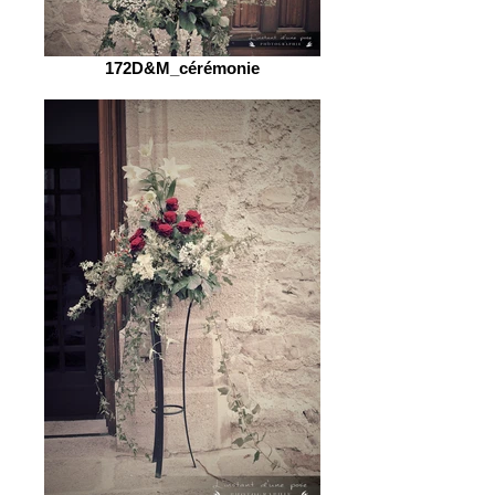
172D&M_cérémonie