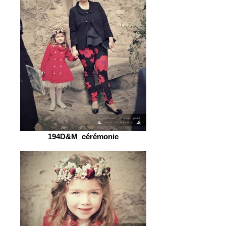
194D&M_cérémonie