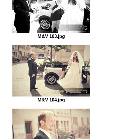
M&V 103.jpg
M&V 104.jpg