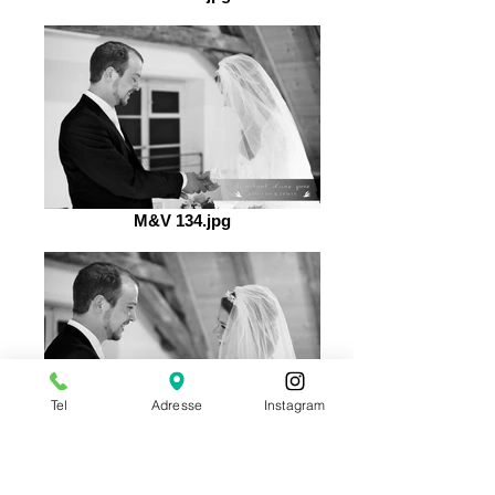
M&V 134.jpg
Tel
Adresse
Instagram
M&V 135.jpg