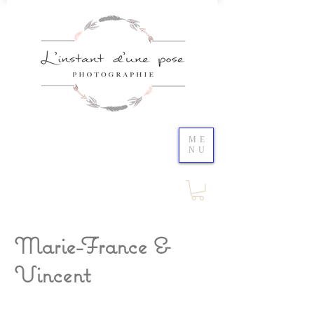
ME
NU
Marie-France &
Vincent