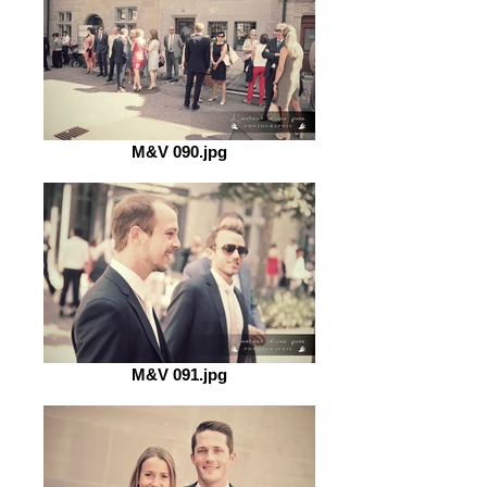
M&V 090.jpg
M&V 091.jpg