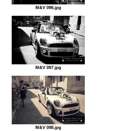
M&V 096.jpg
M&V 097.jpg
M&V 098.jpg