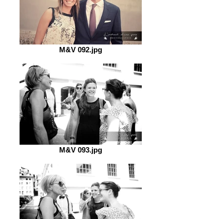
M&V 092.jpg
M&V 093.jpg