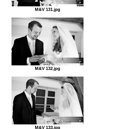
M&V 131.jpg
M&V 132.jpg
M&V 133.jpg