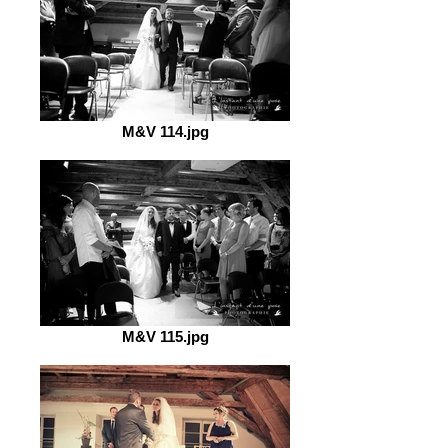
M&V 114.jpg
M&V 115.jpg