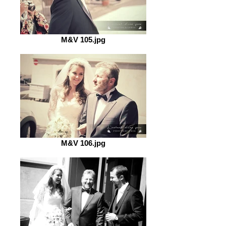
M&V 105.jpg
M&V 106.jpg