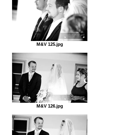
M&V 125.jpg
M&V 126.jpg